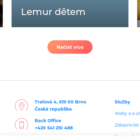
Lemur dětem
Načíst více
Traťová 4, 619 00 Brno
Služby
Česká republika
Weby a e-s
Back Office
Zákaznické 
+420 541 210 488
Rezervační