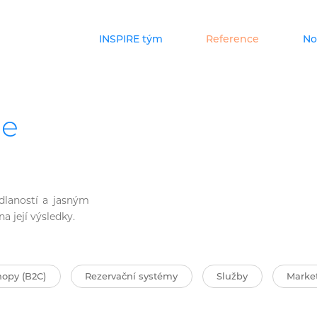
INSPIRE tým
Reference
No
me
dlaností a jasným
a její výsledky.
hopy (B2C)
Rezervační systémy
Služby
Market