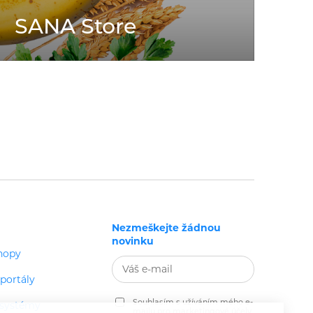
SANA Store
Nezmeškejte žádnou
novinku
hopy
portály
Souhlasím s užíváním mého e-
 systémy
mailu pro marketingové účely