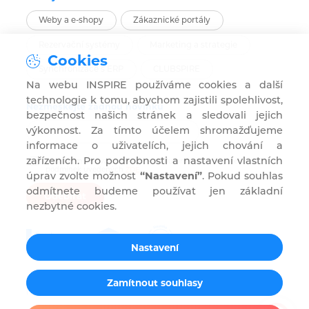
Weby a e-shopy
Zákaznické portály
Rezervační systémy
Marketing a strategie
Cookies
Synchronizace s ERP
CLUBSPIRE
Na webu INSPIRE používáme cookies a další
technologie k tomu, abychom zajistili spolehlivost,
Nezmeškejte žádnou novinku
bezpečnost našich stránek a sledovali jejich
výkonnost. Za tímto účelem shromažďujeme
informace o uživatelích, jejich chování a
zařízeních. Pro podrobnosti a nastavení vlastních
Souhlasím s užíváním mého e-mailu pro marketingové účely za
podmínek uvedených
ZDE
.
úprav zvolte možnost
“Nastavení”
. Pokud souhlas
odmítnete budeme používat jen základní
Odebírat
nezbytné cookies.
Nastavení
Zamítnout souhlasy
Nastavení cookies