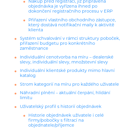
Nákup před registrací, již připravená
objednávka je vyřízena ihned po
dokončení registračního procesu v ERP
Přiřazení vlastního obchodního zástupce,
který dostává notifikační maily k aktivitě
klienta
Systém schvalování v rámci struktury poboček,
přiřazení budgetu pro konkrétního
zaměstnance
Individuální cenotvorba na míru – dealerské
slevy, individuální slevy, množstevní slevy
Individuální klientské produkty mimo hlavní
katalog
Strom kategorií na míru pro každého uživatele
Náhradní plnění – aktuální čerpání, hlídání
limitu
Uživatelský profil s historií objednávek
Historie objednávek uživatele i celé
firmy/pobočky s filtrací na
objednatele/příjemce