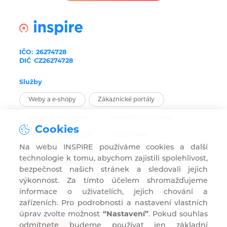
IČO:
26274728
DIČ
CZ26274728
Služby
Weby a e-shopy
Zákaznické portály
Rezervační systémy
Marketing a strategie
Cookies
Synchronizace s ERP
CLUBSPIRE
Na webu INSPIRE používáme cookies a další
technologie k tomu, abychom zajistili spolehlivost,
Nezmeškejte žádnou novinku
bezpečnost našich stránek a sledovali jejich
výkonnost. Za tímto účelem shromažďujeme
informace o uživatelích, jejich chování a
zařízeních. Pro podrobnosti a nastavení vlastních
Souhlasím s užíváním mého e-mailu pro marketingové účely za
podmínek uvedených
ZDE
.
úprav zvolte možnost
“Nastavení”
. Pokud souhlas
odmítnete budeme používat jen základní