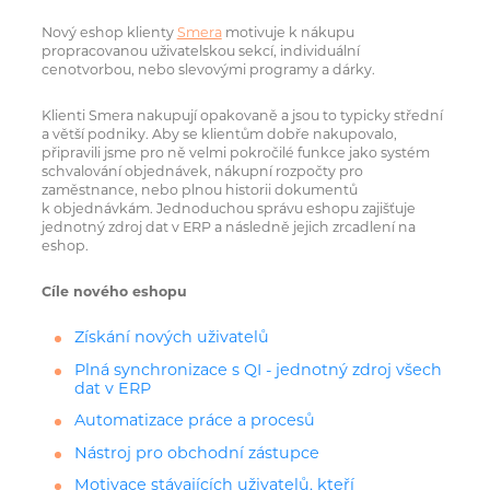
Nový eshop klienty
Smera
motivuje k nákupu
propracovanou uživatelskou sekcí, individuální
cenotvorbou, nebo slevovými programy a dárky.
Klienti Smera nakupují opakovaně a jsou to typicky střední
a větší podniky. Aby se klientům dobře nakupovalo,
připravili jsme pro ně velmi pokročilé funkce jako systém
schvalování objednávek, nákupní rozpočty pro
zaměstnance, nebo plnou historii dokumentů
k objednávkám. Jednoduchou správu eshopu zajišťuje
jednotný zdroj dat v ERP a následně jejich zrcadlení na
eshop.
Cíle nového eshopu
Získání nových uživatelů
Plná synchronizace s QI - jednotný zdroj všech
dat v ERP
Automatizace práce a procesů
Nástroj pro obchodní zástupce
Motivace stávajících uživatelů, kteří