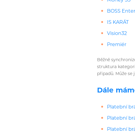
BOSS Enter
IS KARÁT
Vision32
Premiér
Běžně synchronizo
struktura kategori
připadů. Může se 
Dále máme
Platební b
Platební br
Platební br