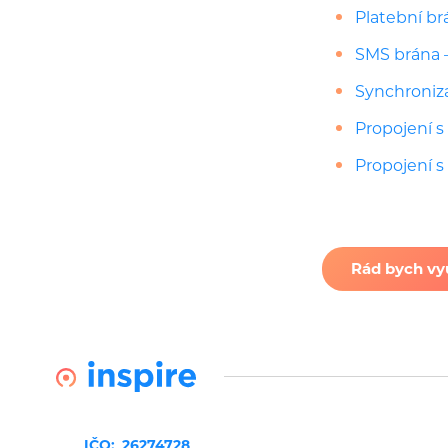
Platební b
SMS brána 
Synchroniza
Propojení 
Propojení s
Rád bych vyu
IČO:
26274728