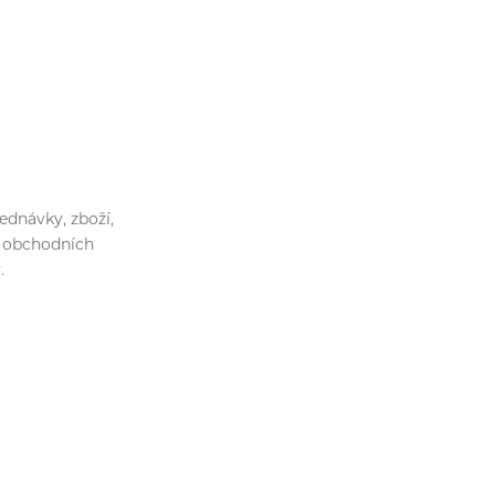
ednávky, zboží,
st obchodních
.