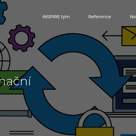
INSPIRE tým
Reference
No
mační