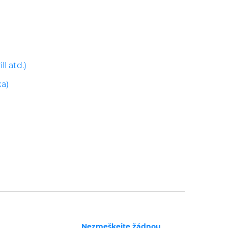
ll atd.)
ka)
Nezmeškejte žádnou