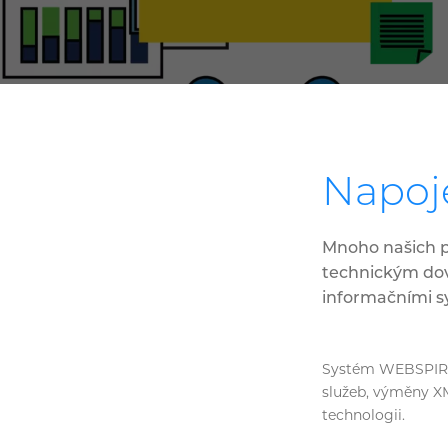
Napoj
Mnoho našich p
technickým dov
informačními s
Systém WEBSPIRE 
služeb, výměny XM
technologii.