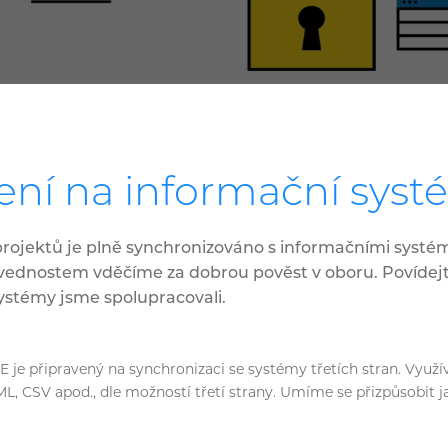
ení na informační sys
rojektů je plně synchronizováno s informačními systé
ednostem vděčíme za dobrou pověst v oboru. Povídejte
ystémy jsme spolupracovali.
je připravený na synchronizaci se systémy třetích stran. Vyu
L, CSV apod., dle možností třetí strany. Umíme se přizpůsobit j