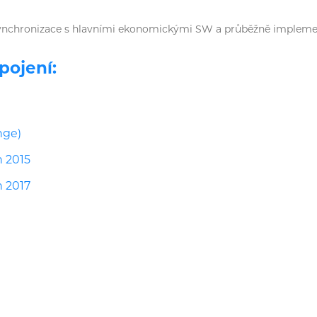
nchronizace s hlavními ekonomickými SW a průběžně implemen
pojení:
nge)
n 2015
n 2017