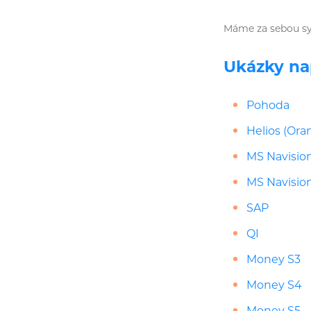
Máme za sebou sy
Ukázky na
Pohoda
Helios (Ora
MS Navisio
MS Navisio
SAP
QI
Money S3
Money S4
Money S5