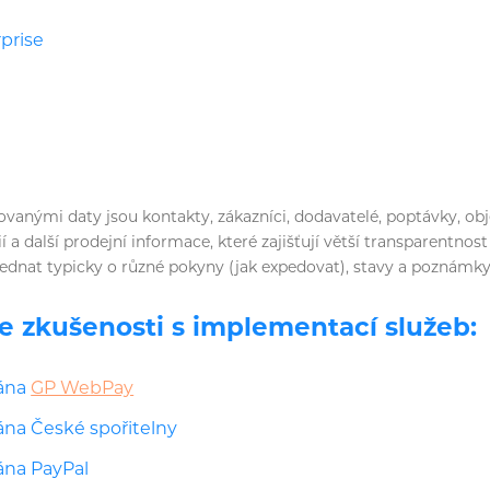
prise
vanými daty jsou kontakty, zákazníci, dodavatelé, poptávky, obj
í a další prodejní informace, které zajišťují větší transparentno
jednat typicky o různé pokyny (jak expedovat), stavy a poznámky
 zkušenosti s implementací služeb:
rána
GP WebPay
ána České spořitelny
ána PayPal