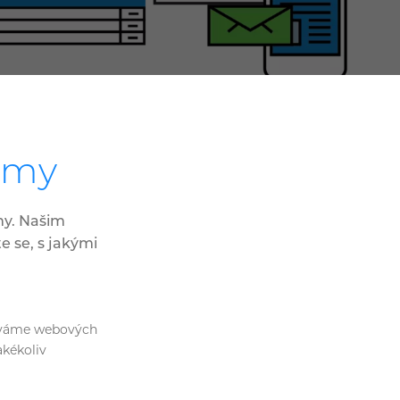
témy
my. Našim
 se, s jakými
žíváme webových
akékoliv