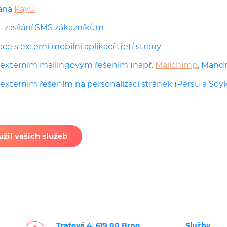
rána
PayU
– zasílání SMS zákazníkům
ce s externí mobilní aplikací třetí strany
s externím mailingovým řešením (např.
Mailchimp
, Mandri
 externím řešením na personalizaci stránek (Persu a Soy
žil vašich služeb
Traťová 4, 619 00 Brno
Služby