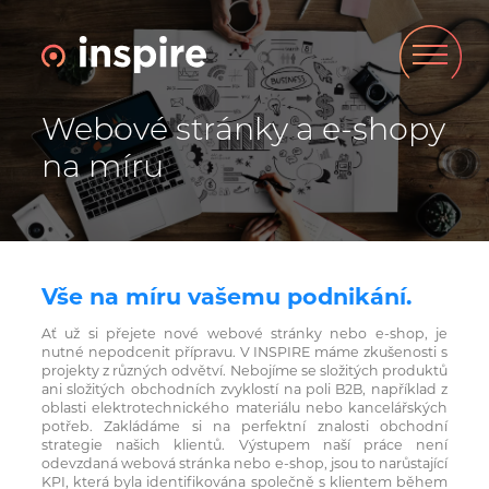
Webové stránky a e-shopy
na míru
Vše na míru vašemu podnikání.
Ať už si přejete nové webové stránky nebo e-shop, je
nutné nepodcenit přípravu. V INSPIRE máme zkušenosti s
projekty z různých odvětví. Nebojíme se složitých produktů
ani složitých obchodních zvyklostí na poli B2B, například z
oblasti elektrotechnického materiálu nebo kancelářských
potřeb. Zakládáme si na perfektní znalosti obchodní
strategie našich klientů. Výstupem naší práce není
odevzdaná webová stránka nebo e-shop, jsou to narůstající
KPI, která byla identifikována společně s klientem během