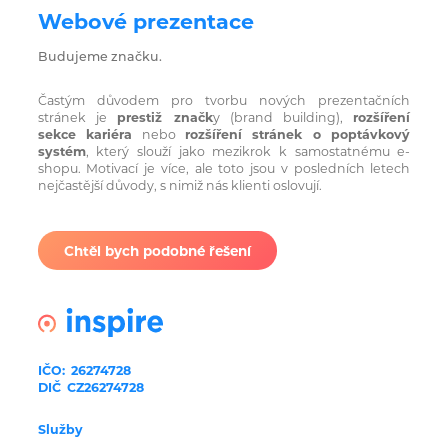
Webové prezentace
Budujeme značku.
Častým důvodem pro tvorbu nových prezentačních
stránek je
prestiž značk
y (brand building),
rozšíření
sekce kariéra
nebo
rozšíření stránek o poptávkový
systém
, který slouží jako mezikrok k samostatnému e-
shopu. Motivací je více, ale toto jsou v posledních letech
nejčastější důvody, s nimiž nás klienti oslovují.
Chtěl bych podobné řešení
IČO:
26274728
DIČ
CZ26274728
Služby