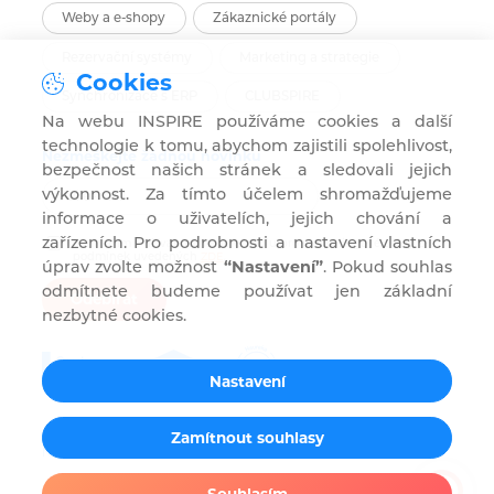
Weby a e-shopy
Zákaznické portály
Rezervační systémy
Marketing a strategie
Cookies
Synchronizace s ERP
CLUBSPIRE
Na webu INSPIRE používáme cookies a další
technologie k tomu, abychom zajistili spolehlivost,
Nezmeškejte žádnou novinku
bezpečnost našich stránek a sledovali jejich
výkonnost. Za tímto účelem shromažďujeme
informace o uživatelích, jejich chování a
zařízeních. Pro podrobnosti a nastavení vlastních
Souhlasím s užíváním mého e-mailu pro marketingové účely za
podmínek uvedených
ZDE
.
úprav zvolte možnost
“Nastavení”
. Pokud souhlas
odmítnete budeme používat jen základní
Odebírat
nezbytné cookies.
Nastavení
Zamítnout souhlasy
Nastavení cookies
chráněno službou reCAPTCHA