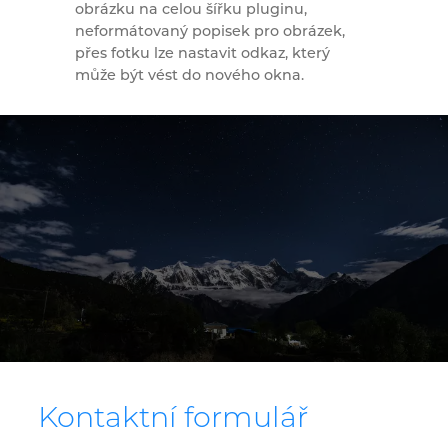
obrázku na celou šířku pluginu,
neformátovaný popisek pro obrázek,
přes fotku lze nastavit odkaz, který
může být vést do nového okna.
Kontaktní formulář