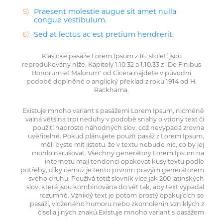
Praesent molestie augue sit amet nulla
congue vestibulum.
Sed at lectus ac est pretium hendrerit.
Klasické pasáže Lorem Ipsum z 16. století jsou
reprodukovány níže. Kapitoly 1.10.32 a 1.10.33 z "De Finibus
Bonorum et Malorum" od Cicera najdete v původní
podobě doplněné o anglický překlad z roku 1914 od H.
Rackhama.
Existuje mnoho variant s pasážemi Lorem Ipsum, nicméně
valná většina trpí neduhy v podobě snahy o vtipný text či
použití naprosto náhodných slov, což nevypadá zrovna
uvěřitelně. Pokud plánujete použít pasáž z Lorem Ipsum,
měli byste mít jistotu, že v textu nebude nic, co by jej
mohlo narušovat. Všechny generátory Lorem Ipsum na
internetu mají tendenci opakovat kusy textu podle
potřeby, díky čemuž je tento prvním pravým generátorem
svého druhu. Používá totiž slovník více jak 200 latinských
slov, která jsou kombinována do vět tak, aby text vypadal
rozumně. Vzniklý text je potom prostý opakujících se
pasáží, vloženého humoru nebo zkomolenin vzniklých z
čísel a jiných znaků.Existuje mnoho variant s pasážem