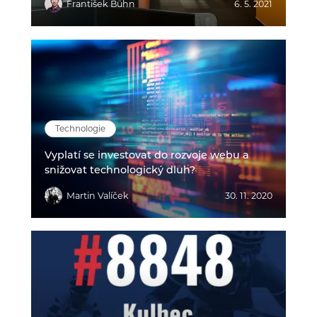
František Bühn
6. 5. 2021
Technologie
Vyplatí se investovat do rozvoje webu a
snižovat technologický dluh?
Martin Valíček
30. 11. 2020