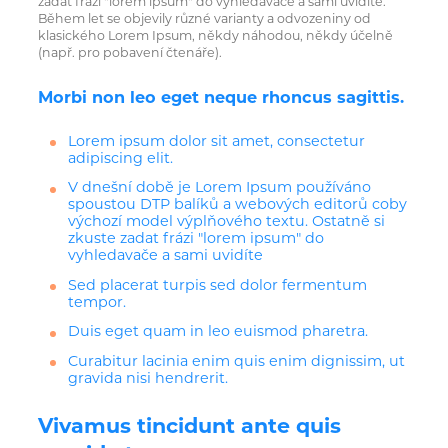
zadat frázi "lorem ipsum" do vyhledavače a sami uvidíte.
Během let se objevily různé varianty a odvozeniny od
klasického Lorem Ipsum, někdy náhodou, někdy účelně
(např. pro pobavení čtenáře).
Morbi non leo eget neque rhoncus sagittis.
Lorem ipsum dolor sit amet, consectetur
adipiscing elit.
V dnešní době je Lorem Ipsum používáno
spoustou DTP balíků a webových editorů coby
výchozí model výplňového textu. Ostatně si
zkuste zadat frázi "lorem ipsum" do
vyhledavače a sami uvidíte
Sed placerat turpis sed dolor fermentum
tempor.
Duis eget quam in leo euismod pharetra.
Curabitur lacinia enim quis enim dignissim, ut
gravida nisi hendrerit.
Vivamus tincidunt ante quis