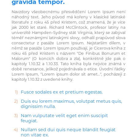
gravida tempor.
Navzdory všeobecnému přesvědčení Lorem Ipsum není
náhodný text. Jeho původ má kořeny v klasické latinské
literatuře z roku 45 před Kristem, což znamená, že je více
jak 2000 let staré. Richard McClintock, profesor latiny na
univerzitě Hampden-Sydney stát Virginia, který se zabýval
téměř neznámými latinskými slovy, odhalil prapůvod slova
consectetur z pasáže Lorem Ipsum. Nejstarším dílem, v
němž se pasáže Lorem Ipsum používají, je Cicerova kniha z
roku 45 před Kristem s názvem "De Finibus Bonurum et
Malorum" (O koncích dobra a zla), konkrétně jde pak o
kapitoly 1.10.32 a 1.10.33. Tato kniha byla nejvíce známá v
době renesance, jelikož pojednávala o etice. Úvodní řádky
Lorem Ipsum, "Lorem ipsum dolor sit amet...", pocházejí z
kapitoly 1.10.32 z uvedené knihy.
Fusce sodales ex et pretium egestas.
Duis eu lorem maximus, volutpat metus quis,
dignissim nulla.
Nam vulputate velit eget enim suscipit
feugiat.
Nullam sed dui quis neque blandit feugiat
non vitae ex.