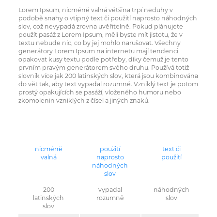
Lorem Ipsum, nicméně valná většina trpí neduhy v
podobě snahy o vtipný text či použití naprosto náhodných
slov, což nevypadá zrovna uvěřitelně. Pokud plánujete
použít pasáž z Lorem Ipsum, měli byste mít jistotu, že v
textu nebude nic, co by jej mohlo narušovat. Všechny
generátory Lorem Ipsum na internetu mají tendenci
opakovat kusy textu podle potřeby, díky čemuž je tento
prvním pravým generátorem svého druhu. Používá totiž
slovník více jak 200 latinských slov, která jsou kombinována
do vět tak, aby text vypadal rozumně. Vzniklý text je potom
prostý opakujících se pasáží, vloženého humoru nebo
zkomolenin vzniklých z čísel a jiných znaků.
nicméně
použití
text či
valná
naprosto
použití
náhodných
slov
200
vypadal
náhodných
latinských
rozumně
slov
slov