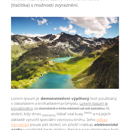
(tlačítka) s možností zvýraznění.
Lorem Ipsum je
demonstrativní výplňový
text používaný
v
tiskařském a knihařském
průmyslu.
Lorem Ipsum je
považováno
za
standard v této oblasti už od začátku
16.
textu
století, kdy dnes
tiskař vzal kusy
a na jejich
neznámý
základě vytvořil speciální vzorovou knihu. Jeho
odkaz
nevydržel
pouze pět století, on přežil i nástup
elektronické
sazby
v podstatě beze změny. Nejvíce popularizováno bylo