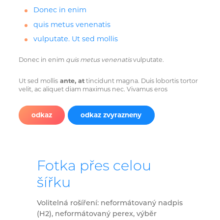
Donec in enim
quis metus venenatis
vulputate. Ut sed mollis
Donec in enim
quis metus venenatis
vulputate.
Ut sed mollis
ante, at
tincidunt magna. Duis lobortis tortor
velit, ac aliquet diam maximus nec. Vivamus eros
odkaz
odkaz zvyrazneny
Fotka přes celou
šířku
Volitelná rošíření: neformátovaný nadpis
(H2), neformátovaný perex, výběr