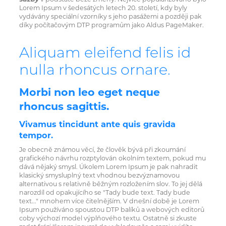
Lorem Ipsum v šedesátých letech 20. století, kdy byly
vydávány speciální vzorníky s jeho pasážemi a později pak
díky počítačovým DTP programům jako Aldus PageMaker.
Aliquam eleifend felis id
nulla rhoncus ornare.
Morbi non leo eget neque
rhoncus sagittis.
Vivamus tincidunt ante quis gravida
tempor.
Je obecně známou věcí, že člověk bývá při zkoumání
grafického návrhu rozptylován okolním textem, pokud mu
dává nějaký smysl. Úkolem Lorem Ipsum je pak nahradit
klasický smysluplný text vhodnou bezvýznamovou
alternativou s relativně běžným rozložením slov. To jej dělá
narozdíl od opakujícího se "Tady bude text. Tady bude
text..." mnohem více čitelnějším. V dnešní době je Lorem
Ipsum používáno spoustou DTP balíků a webových editorů
coby výchozí model výplňového textu. Ostatně si zkuste