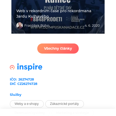
Web v rekordním čase pro rekordmana
Jardu Kulhavého
František Bühn
4. 6. 2020
Všechny články
IČO:
26274728
DIČ
CZ26274728
Služby
Weby a e-shopy
Zákaznické portály
Rezervační systémy
Marketing a strategie