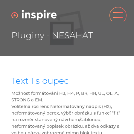
Pluginy - NESAHAT
Text 1 sloupec
Možnost formátování H3, H4, P, BR, HR, UL, OL, A,
STRONG a EM.
Volitelná rošíření: Neformátovaný nadpis (H2),
neformátovaný perex, výběr obrázku s funkcí “fit”
na rozměr stanovený návrhem/šablonou,
neformátovaný popisek obrázku, až dva odkazy s
volbou názvu zobrazené mimo blok textu