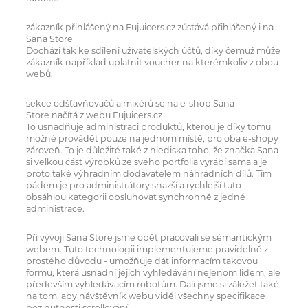
zákazník přihlášený na Eujuicers.cz zůstává přihlášený i na
Sana Store
Dochází tak ke sdílení uživatelských účtů, díky čemuž může
zákazník například uplatnit voucher na kterémkoliv z obou
webů.
sekce odšťavňovačů a mixérů se na e-shop Sana
Store načítá z webu Eujuicers.cz
To usnadňuje administraci produktů, kterou je díky tomu
možné provádět pouze na jednom místě, pro oba e-shopy
zároveň. To je důležité také z hlediska toho, že značka Sana
si velkou část výrobků ze svého portfolia vyrábí sama a je
proto také výhradním dodavatelem náhradních dílů. Tím
pádem je pro administrátory snazší a rychlejší tuto
obsáhlou kategorii obsluhovat synchronně z jedné
administrace.
Při vývoji Sana Store jsme opět pracovali se sémantickým
webem. Tuto technologii implementujeme pravidelně z
prostého důvodu - umožňuje dát informacím takovou
formu, která usnadní jejich vyhledávání nejenom lidem, ale
především vyhledávacím robotům. Dali jsme si záležet také
na tom, aby návštěvník webu viděl všechny specifikace
bez nutnosti scrollování.