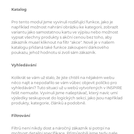
Katalog
Pro tento modul jsme vyvinuli rozšiřující funkce, jako je
například možnost nahrání obrázku ke kategorii, zobrazit
variantu jako samostatnou kartu ve výpisu nebo možnost
vypsat všechny produkty s akční cenou bez toho, aby
zákazník musel kliknout na filtr "akce". Nově je v našem
katalogu přidaná také funkce zakoupení dárkového
poukazu, jehož hodnotu si zvolí sám zákazník.
Vyhledávání
Kolikrát se vám už stalo, že jste chtěli na nějakém webu
něco najít a nepodařilo se vám vůbec objevit políčko pro
vyhledávání? Tuto situaci už u webů vytvořených v INSPIRE
řešit nemusíte. Vyvinuli jsme našeptávač, který navíc umí
výsledky seskupovat do logických sekcí, jako jsou například
produkty, kategorie, článků a podobně.
Filtrování
Filtrů není nikdy dost a náročný zákazník si potrpí na
možnost detailní specifikace. Přizpůsobili jsme tedy naše