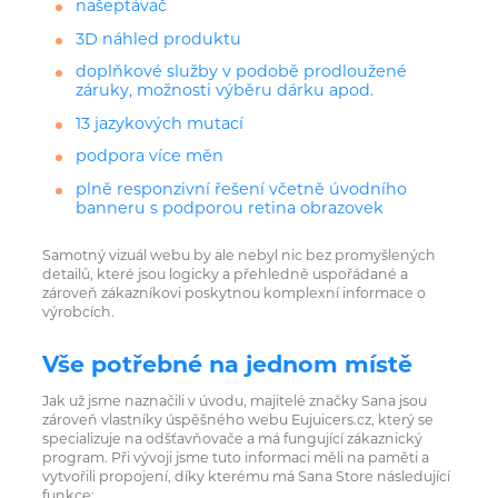
našeptávač
3D náhled produktu
doplňkové služby v podobě prodloužené
záruky, možnosti výběru dárku apod.
13 jazykových mutací
podpora více měn
plně responzivní řešení včetně úvodního
banneru s podporou retina obrazovek
Samotný vizuál webu by ale nebyl nic bez promyšlených
detailů, které jsou logicky a přehledně uspořádané a
zároveň zákazníkovi poskytnou komplexní informace o
výrobcích.
Vše potřebné na jednom místě
Jak už jsme naznačili v úvodu, majitelé značky Sana jsou
zároveň vlastníky úspěšného webu Eujuicers.cz, který se
specializuje na odšťavňovače a má fungující zákaznický
program. Při vývoji jsme tuto informaci měli na paměti a
vytvořili propojení, díky kterému má Sana Store následující
funkce: