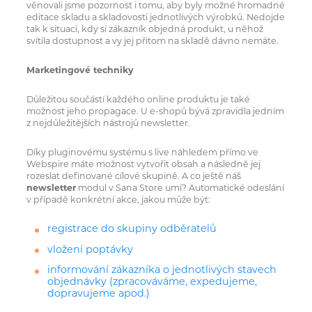
věnovali jsme pozornost i tomu, aby byly možné hromadné
editace skladu a skladovosti jednotlivých výrobků. Nedojde
tak k situaci, kdy si zákazník objedná produkt, u něhož
svítila dostupnost a vy jej přitom na skladě dávno nemáte.
Marketingové techniky
Důležitou součástí každého online produktu je také
možnost jeho propagace. U e-shopů bývá zpravidla jedním
z nejdůležitějších nástrojů newsletter.
Díky pluginovému systému s live náhledem přímo ve
Webspire máte možnost vytvořit obsah a následně jej
rozeslat definované cílové skupině. A co ještě náš
newsletter
modul v Sana Store umí? Automatické odeslání
v případě konkrétní akce, jakou může být:
registrace do skupiny odběratelů
vložení poptávky
informování zákazníka o jednotlivých stavech
objednávky (zpracováváme, expedujeme,
dopravujeme apod.)