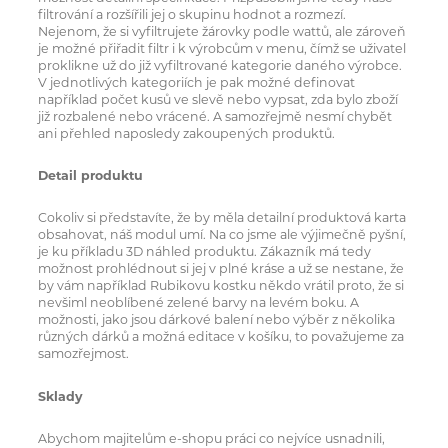
filtrování a rozšířili jej o skupinu hodnot a rozmezí.
Nejenom, že si vyfiltrujete žárovky podle wattů, ale zároveň
je možné přiřadit filtr i k výrobcům v menu, čímž se uživatel
proklikne už do již vyfiltrované kategorie daného výrobce.
V jednotlivých kategoriích je pak možné definovat
například počet kusů ve slevě nebo vypsat, zda bylo zboží
již rozbalené nebo vrácené. A samozřejmě nesmí chybět
ani přehled naposledy zakoupených produktů.
Detail produktu
Cokoliv si představíte, že by měla detailní produktová karta
obsahovat, náš modul umí. Na co jsme ale výjimečně pyšní,
je ku příkladu 3D náhled produktu. Zákazník má tedy
možnost prohlédnout si jej v plné kráse a už se nestane, že
by vám například Rubikovu kostku někdo vrátil proto, že si
nevšiml neoblíbené zelené barvy na levém boku. A
možnosti, jako jsou dárkové balení nebo výběr z několika
různých dárků a možná editace v košíku, to považujeme za
samozřejmost.
Sklady
Abychom majitelům e-shopu práci co nejvíce usnadnili,