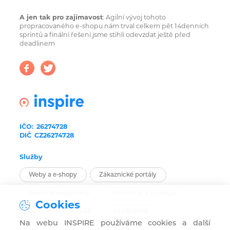
A jen tak pro zajímavost
: Agilní vývoj tohoto
propracovaného e-shopu nám trval celkem pět 14denních
sprintů a finální řešení jsme stihli odevzdat ještě před
deadlinem
IČO:
26274728
DIČ
CZ26274728
Služby
Weby a e-shopy
Zákaznické portály
Rezervační systémy
Marketing a strategie
Cookies
Synchronizace s ERP
CLUBSPIRE
Na webu INSPIRE používáme cookies a další