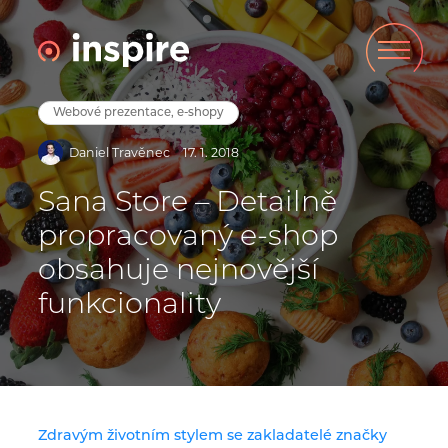
Webové prezentace, e-shopy
Daniel Travěnec
17. 1. 2018
Sana Store – Detailně
propracovaný e-shop
obsahuje nejnovější
funkcionality
Zdravým životním stylem se zakladatelé značky