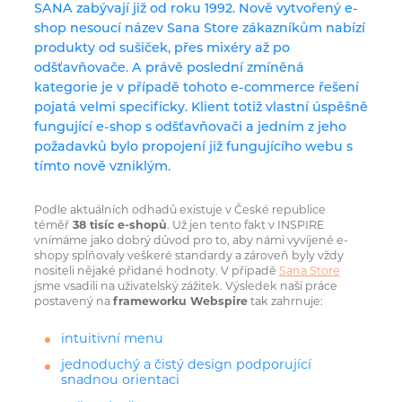
SANA zabývají již od roku 1992. Nově vytvořený e-
shop nesoucí název Sana Store zákazníkům nabízí
produkty od sušiček, přes mixéry až po
odšťavňovače. A právě poslední zmíněná
kategorie je v případě tohoto e-commerce řešení
pojatá velmi specificky. Klient totiž vlastní úspěšně
fungující e-shop s odšťavňovači a jedním z jeho
požadavků bylo propojení již fungujícího webu s
tímto nově vzniklým.
Podle aktuálních odhadů existuje v České republice
téměř
38 tisíc e-shopů
. Už jen tento fakt v INSPIRE
vnímáme jako dobrý důvod pro to, aby námi vyvíjené e-
shopy splňovaly veškeré standardy a zároveň byly vždy
nositeli nějaké přidané hodnoty. V případě
Sana Store
jsme vsadili na uživatelský zážitek. Výsledek naší práce
postavený na
frameworku Webspire
tak zahrnuje:
intuitivní menu
jednoduchý a čistý design podporující
snadnou orientaci