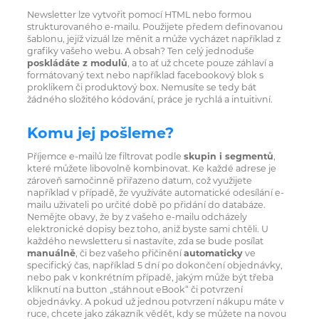
Newsletter lze vytvořit pomocí HTML nebo formou
strukturovaného e-mailu. Použijete předem definovanou
šablonu, jejíž vizuál lze měnit a může vycházet například z
grafiky vašeho webu. A obsah? Ten celý jednoduše
poskládáte z modulů
, a to ať už chcete pouze záhlaví a
formátovaný text nebo například facebookový blok s
proklikem či produktový box. Nemusíte se tedy bát
žádného složitého kódování, práce je rychlá a intuitivní.
Komu jej pošleme?
Příjemce e-mailů lze filtrovat podle
skupin i segmentů
,
které můžete libovolně kombinovat. Ke každé adrese je
zároveň samočinně přiřazeno datum, což využijete
například v případě, že využíváte automatické odesílání e-
mailu uživateli po určité době po přidání do databáze.
Nemějte obavy, že by z vašeho e-mailu odcházely
elektronické dopisy bez toho, aniž byste sami chtěli. U
každého newsletteru si nastavíte, zda se bude posílat
manuálně
, či bez vašeho přičinění
automaticky
ve
specifický čas, například 5 dní po dokončení objednávky,
nebo pak v konkrétním případě, jakým může být třeba
kliknutí na button „stáhnout eBook“ či potvrzení
objednávky. A pokud už jednou potvrzení nákupu máte v
ruce, chcete jako zákazník vědět, kdy se můžete na novou