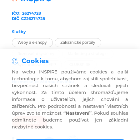
IČO:
26274728
DIČ
CZ26274728
Služby
Weby a e-shopy
Zákaznické portály
Rezervační systémy
Marketing a strategie
Cookies
Synchronizace s ERP
CLUBSPIRE
Na webu INSPIRE používáme cookies a další
technologie k tomu, abychom zajistili spolehlivost,
Nezmeškejte žádnou novinku
bezpečnost našich stránek a sledovali jejich
výkonnost. Za tímto účelem shromažďujeme
informace o uživatelích, jejich chování a
zařízeních. Pro podrobnosti a nastavení vlastních
Souhlasím s užíváním mého e-mailu pro marketingové účely za
podmínek uvedených
ZDE
.
úprav zvolte možnost
“Nastavení”
. Pokud souhlas
odmítnete budeme používat jen základní
Odebírat
nezbytné cookies.