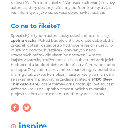
radost těšit. Pro tento účel má Webspire tak zvaný stavový
automat, který obsahuje všechny potřebné kroky a včas
vás informuje, v jaké fázi se vaše objednávka nachází.
Co na to říkáte?
Specifickým typem automaticky odesílaného e-mailu je
zpětná vazba
. Pokud budete chtít, po určité době obdrží
zákazník dotazník s žádostí o hodnocení vašich služeb. To
může mít podobu hvězdiček, otevřených nebo
uzavřených otázek dle vlastního nastavení. A máte-li
loajální zákazníky, můžete po jejich souhlasu zobrazit jejich
hodnocení u konkrétních produktů na vašem webu nebo
e-shopu. Díky automatizovanému marketingu v podobě e-
mailingu tak získáte komplexní nástroj, který vám umožní
se zákazníkem pracovat na základě strategie
STDC (See-
Think-Do-Care)
, což je framework umožňující být součástí
každého kroku nákupního procesu vašeho zákazníka –
projevit v něm zájem a dát mu potřebný pocit jistoty.