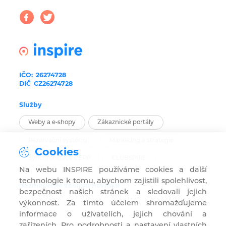
IČO:
26274728
DIČ
CZ26274728
Služby
Weby a e-shopy
Zákaznické portály
Rezervační systémy
Marketing a strategie
Cookies
Synchronizace s ERP
CLUBSPIRE
Na webu INSPIRE používáme cookies a další
technologie k tomu, abychom zajistili spolehlivost,
Nezmeškejte žádnou novinku
bezpečnost našich stránek a sledovali jejich
výkonnost. Za tímto účelem shromažďujeme
informace o uživatelích, jejich chování a
zařízeních. Pro podrobnosti a nastavení vlastních
Souhlasím s užíváním mého e-mailu pro marketingové účely za