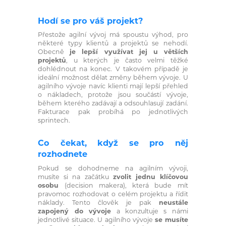
Hodí se pro váš projekt?
Přestože agilní vývoj má spoustu výhod, pro
některé typy klientů a projektů se nehodí.
Obecně
je lepší využívat jej u větších
projektů
, u kterých je často velmi těžké
dohlédnout na konec. V takovém případě je
ideální možnost dělat změny během vývoje. U
agilního vývoje navíc klienti mají lepší přehled
o nákladech, protože jsou součástí vývoje,
během kterého zadávají a odsouhlasují zadání.
Fakturace pak probíhá po jednotlivých
sprintech.
Co čekat, když se pro něj
rozhodnete
Pokud se dohodneme na agilním vývoji,
musíte si na začátku
zvolit jednu klíčovou
osobu
(decision makera), která bude mít
pravomoc rozhodovat o celém projektu a řídit
náklady. Tento člověk je pak
neustále
zapojený do vývoje
a konzultuje s námi
jednotlivé situace. U agilního vývoje
se musíte