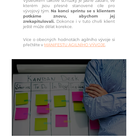
Výsledkem takové schůzky je jasné zadání, ve
kterém jsou přesně stanovené cíle pro
vývojový tým.
Na konci sprintu se s klientem
potkáme znovu, abychom jej
zrekapitulovali.
Dokonce i v tuto chvíli klient
ještě může dělat korekce.
Více o obecných hodnotách agilního vývoje si
přečtěte v
MANIFESTU AGILNÍHO VÝVOJE
.